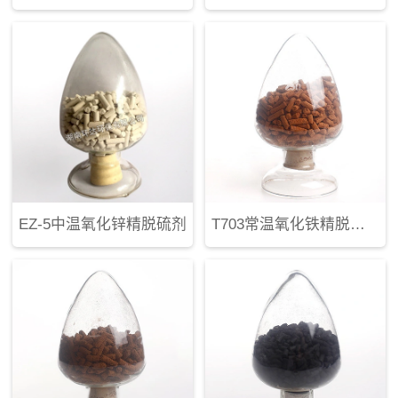
EZ-5中温氧化锌精脱硫剂
T703常温氧化铁精脱硫剂