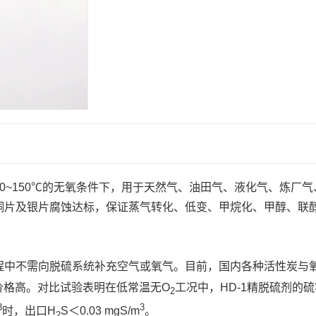
~150℃的无氧条件下，用于天然气、油田气、液化气、炼厂气
铜片及银片腐蚀达标，保证蒸气转化、低变、甲烷化、甲醇、联
程中不需向脱硫系统补充空气或氧气。目前，国内各种活性炭与
价格高。对比试验表明在低常温无O
工况中，HD-1精脱硫剂的
2
3
3
时，出口H
S＜0.03 mgS/m
。
2