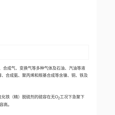
、合成气、变换气等多种气体及石油、汽油等液
醇、合成氨、聚丙烯和羰基合成等含镍、铜、铁及
氧化铁（精）脱硫剂的硫容在无O
工况下急聚下
2
硫容高。