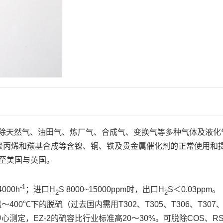
脱除天然气、油田气、炼厂气、合成气、变换气等多种气体及液化
聚丙烯和羰基合成等含镍、铜、铁及贵金属催化剂的正常使用和
出口至美国与英国。
-1
00h
；进口H
S 8000~15000ppm时，出口H
S＜0.03ppm。
2
2
℃下的脱硫（过去国内需用T302、T305、T306、T307、T
定，EZ-2的硫容比行业标准高20～30%。可脱除COS、R